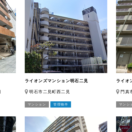
ライオンズマンション明石二見
ライオ
目
明石市二見町西二見
門真
マンション
管理物件
マンシ