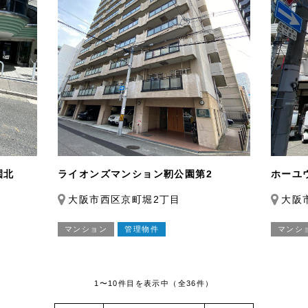
園北
ライオンズマンション靭公園第2
ホーユ
大阪市西区京町堀2丁目
大阪
マンション
管理物件
マンシ
1〜10件目を表示中
（全36件）